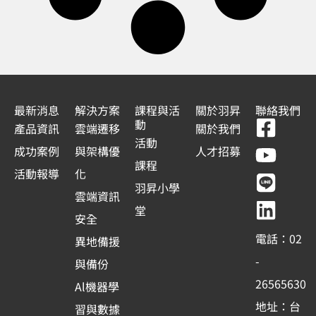
最新消息
解決方案
課程與活
關於羽昇
聯絡我們
F
Y
L
L
動
產品資訊
雲端遷移
關於我們
a
o
i
i
活動
成功案例
與架構優
人才招募
c
u
n
n
課程
活動報導
化
e
t
e
k
羽昇小學
雲端資訊
b
u
e
堂
安全
o
b
d
電話：02
異地備援
o
e
i
-
與備份
k
n
26565630
Al機器學
-
地址：台
習與數據