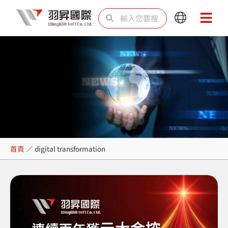
跳
搜
搜
Main
Main
至
尋
尋
Menu
Menu
主
要
內
容
digital transformation
首頁
／
digital transformation