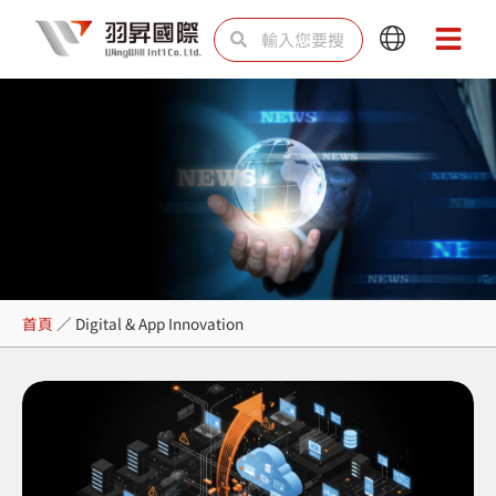
跳
搜
搜
Main
Main
至
尋
尋
Menu
Menu
主
要
內
容
Digital & App Innovation
首頁
／
Digital & App Innovation