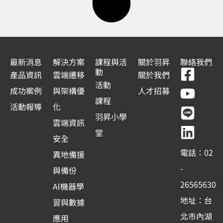
最新消息
解決方案
課程與活
關於羽昇
聯絡我們
F
Y
L
L
動
產品資訊
雲端遷移
關於我們
a
o
i
i
活動
成功案例
與架構優
人才招募
c
u
n
n
課程
活動報導
化
e
t
e
k
羽昇小學
雲端資訊
b
u
e
堂
安全
o
b
d
電話：02
異地備援
o
e
i
-
與備份
k
n
26565630
Al機器學
-
地址：台
習與數據
s
北市內湖
應用