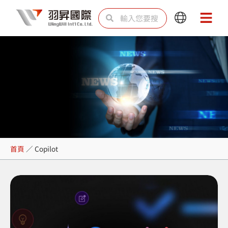
跳
搜
搜
Main
Main
至
尋
尋
Menu
Menu
主
要
內
容
Copilot
首頁
／
Copilot