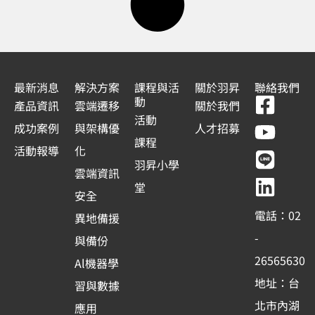
最新消息
解決方案
課程與活
關於羽昇
聯絡我們
F
Y
L
L
動
產品資訊
雲端遷移
關於我們
a
o
i
i
活動
成功案例
與架構優
人才招募
c
u
n
n
課程
活動報導
化
e
t
e
k
羽昇小學
雲端資訊
b
u
e
堂
安全
o
b
d
電話：02
異地備援
o
e
i
-
與備份
k
n
26565630
Al機器學
-
地址：台
習與數據
s
北市內湖
應用