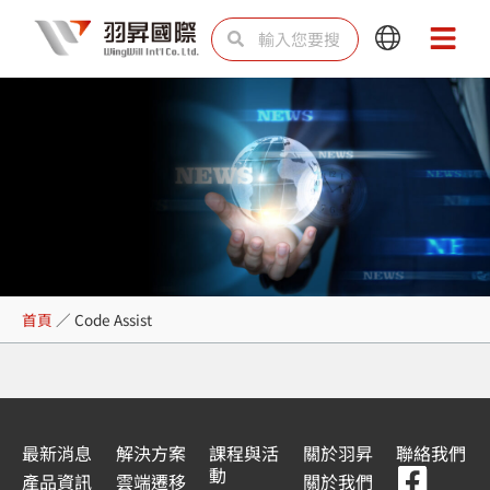
跳
搜
搜
Main
Main
至
尋
尋
Menu
Menu
主
要
內
容
Code Assist
首頁
／
Code Assist
最新消息
解決方案
課程與活
關於羽昇
聯絡我們
F
Y
L
L
動
產品資訊
雲端遷移
關於我們