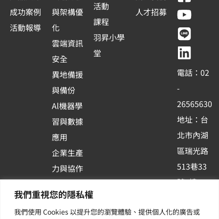
a
o
i
i
活動
成功案例
與架構優
人才招募
c
u
n
n
課程
活動報導
化
e
t
e
k
羽昇小學
雲端資訊
b
u
e
堂
安全
o
b
d
電話：02
異地備援
o
e
i
-
與備份
k
n
26565630
Al機器學
-
地址：台
習與數據
s
北市內湖
應用
q
區瑞光路
u
企業生產
513巷33
a
力與協作
r
號6樓
容器化平
我們重視您的隱私權
e
訂閱羽昇
台應用
我們使用 Cookies 以提升您的瀏覽體驗、提供個人化的廣告或
新訊 | 提
其他／加