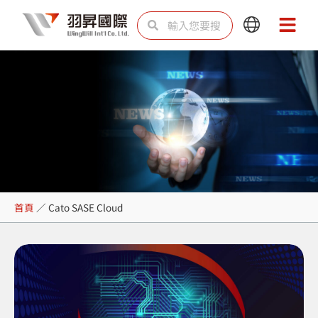
跳
搜
搜
Main
Main
至
尋
尋
Menu
Menu
主
要
內
容
Cato SASE Cloud
首頁
／
Cato SASE Cloud