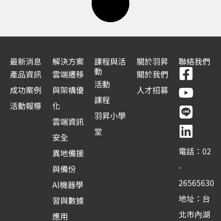
最新消息
解決方案
課程與活
關於羽昇
聯絡我們
F
Y
L
L
動
產品資訊
雲端遷移
關於我們
a
o
i
i
活動
成功案例
與架構優
人才招募
c
u
n
n
課程
活動報導
化
e
t
e
k
羽昇小學
雲端資訊
b
u
e
堂
安全
o
b
d
電話：02
異地備援
o
e
i
-
與備份
k
n
26565630
Al機器學
-
地址：台
習與數據
s
北市內湖
應用