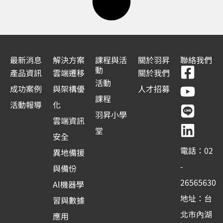
最新消息
解決方案
課程與活
關於羽昇
聯絡我們
F
Y
L
L
動
產品資訊
雲端遷移
關於我們
a
o
i
i
活動
成功案例
與架構優
人才招募
c
u
n
n
課程
活動報導
化
e
t
e
k
羽昇小學
雲端資訊
b
u
e
堂
安全
o
b
d
電話：02
異地備援
o
e
i
-
與備份
k
n
26565630
Al機器學
-
地址：台
習與數據
s
北市內湖
應用
q