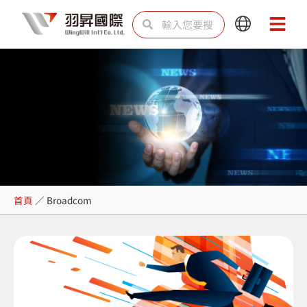
跳
搜
搜
Main
Main
至
尋
尋
Menu
Menu
主
要
內
容
Broadcom
首頁
／
Broadcom