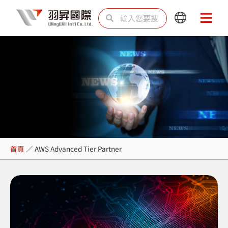
跳
搜
搜
Main
Main
至
尋
尋
Menu
Menu
主
要
內
容
AWS Advanced Tier
首頁
／
AWS Advanced Tier Partner
Partner