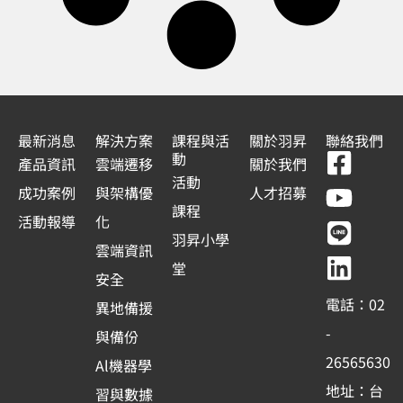
最新消息
解決方案
課程與活
關於羽昇
聯絡我們
F
Y
L
L
動
產品資訊
雲端遷移
關於我們
a
o
i
i
活動
成功案例
與架構優
人才招募
c
u
n
n
課程
活動報導
化
e
t
e
k
羽昇小學
雲端資訊
b
u
e
堂
安全
o
b
d
電話：02
異地備援
o
e
i
-
與備份
k
n
26565630
Al機器學
-
地址：台
習與數據