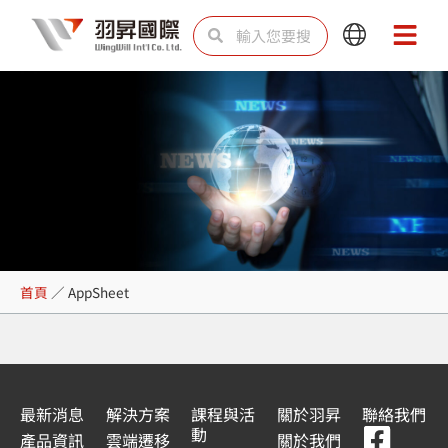
跳
搜
搜
Main
Main
至
尋
尋
Menu
Menu
主
要
內
容
AppSheet
首頁
／
AppSheet
最新消息
解決方案
課程與活
關於羽昇
聯絡我們
F
Y
L
L
動
產品資訊
雲端遷移
關於我們