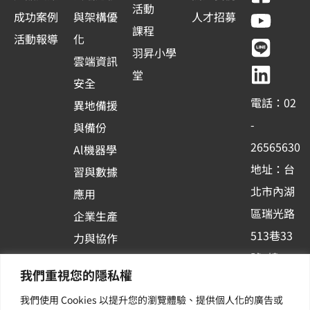
a
o
i
i
活動
成功案例
與架構優
人才招募
c
u
n
n
課程
活動報導
化
e
t
e
k
羽昇小學
雲端資訊
b
u
e
堂
安全
o
b
d
電話：02
異地備援
o
e
i
-
與備份
k
n
26565630
Al機器學
-
地址：台
習與數據
s
北市內湖
應用
q
區瑞光路
u
企業生產
513巷33
a
力與協作
r
號6樓
容器化平
我們重視您的隱私權
e
訂閱羽昇
台應用
我們使用 Cookies 以提升您的瀏覽體驗、提供個人化的廣告或
新訊 | 提
其他／加