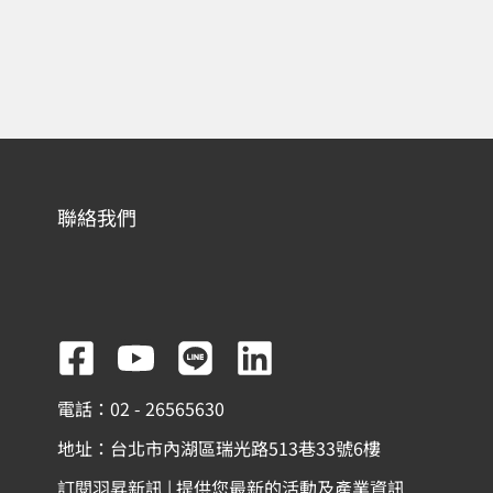
聯絡我們
F
Y
L
L
a
o
i
i
電話：02 - 26565630
c
u
n
n
地址：台北市內湖區瑞光路513巷33號6樓
e
t
e
k
訂閱羽昇新訊 | 提供您最新的活動及產業資訊