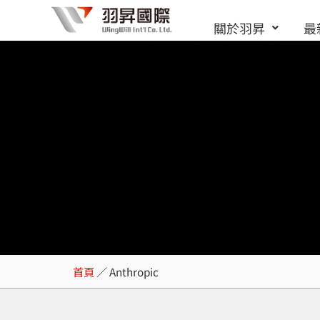
跳
關於羽昇
最
至
主
要
內
容
Anthropic
首頁
／
Anthropic