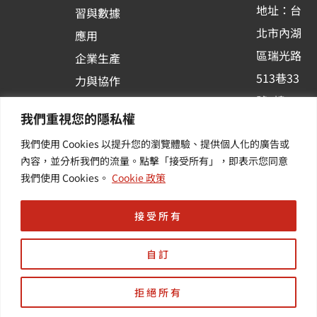
-
地址：台
習與數據
s
北市內湖
應用
q
區瑞光路
u
企業生產
513巷33
a
力與協作
r
號6樓
容器化平
我們重視您的隱私權
e
訂閱羽昇
台應用
我們使用 Cookies 以提升您的瀏覽體驗、提供個人化的廣告或
新訊 | 提
其他／加
內容，並分析我們的流量。點擊「接受所有」，即表示您同意
供您最新
值服務
我們使用 Cookies。
Cookie 政策
的活動及
產業資訊
接受所有
自訂
拒絕所有
Copyright © 羽昇國際股份有限公司