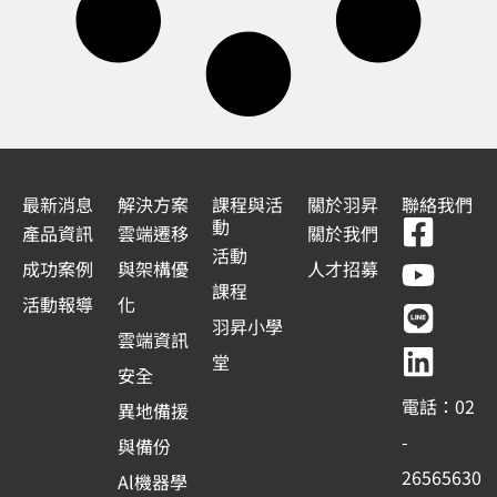
最新消息
解決方案
課程與活
關於羽昇
聯絡我們
F
Y
L
L
動
產品資訊
雲端遷移
關於我們
a
o
i
i
活動
成功案例
與架構優
人才招募
c
u
n
n
課程
活動報導
化
e
t
e
k
羽昇小學
雲端資訊
b
u
e
堂
安全
o
b
d
電話：02
異地備援
o
e
i
-
與備份
k
n
26565630
Al機器學