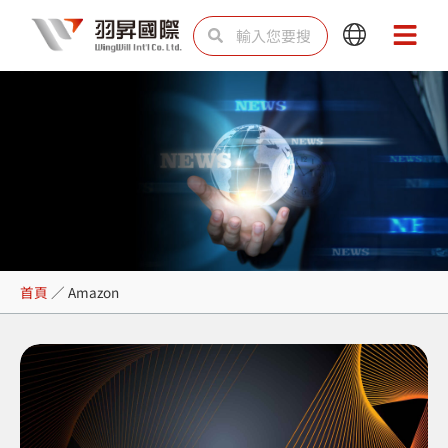
跳
搜
搜
Main
Main
至
尋
尋
Menu
Menu
主
要
內
容
Amazon
首頁
／
Amazon