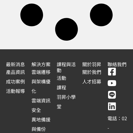
最新消息
解決方案
課程與活
關於羽昇
聯絡我們
F
Y
L
L
動
產品資訊
雲端遷移
關於我們
a
o
i
i
活動
成功案例
與架構優
人才招募
c
u
n
n
課程
活動報導
化
e
t
e
k
羽昇小學
雲端資訊
b
u
e
堂
安全
o
b
d
電話：02
異地備援
o
e
i
-
與備份