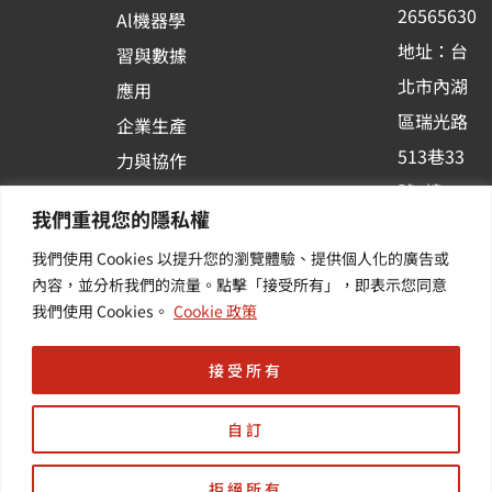
k
n
26565630
Al機器學
-
地址：台
習與數據
s
北市內湖
應用
q
區瑞光路
u
企業生產
513巷33
a
力與協作
r
號6樓
容器化平
我們重視您的隱私權
e
訂閱羽昇
台應用
我們使用 Cookies 以提升您的瀏覽體驗、提供個人化的廣告或
新訊 | 提
其他／加
內容，並分析我們的流量。點擊「接受所有」，即表示您同意
供您最新
值服務
我們使用 Cookies。
Cookie 政策
的活動及
產業資訊
接受所有
自訂
拒絕所有