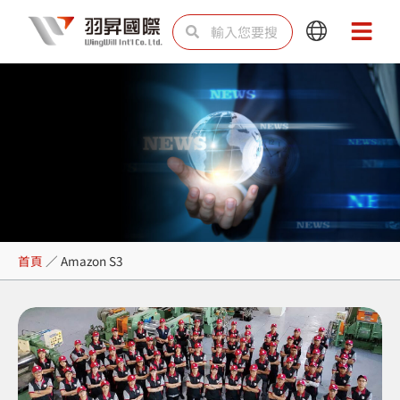
跳
搜
搜
Main
Main
至
尋
尋
Menu
Menu
主
要
內
容
Amazon S3
首頁
／
Amazon S3