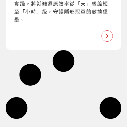
實踐。將災難還原效率從「天」級縮短
至「小時」級，守護隱形冠軍的數據堡
壘。