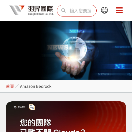
跳
搜
搜
Main
Main
至
尋
尋
Menu
Menu
主
要
內
容
Amazon Bedrock
首頁
／
Amazon Bedrock