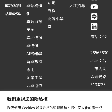
a
o
i
i
活動
成功案例
與架構優
人才招募
c
u
n
n
課程
活動報導
化
e
t
e
k
羽昇小學
雲端資訊
b
u
e
堂
安全
o
b
d
電話：02
異地備援
o
e
i
-
與備份
k
n
26565630
Al機器學
-
地址：台
習與數據
s
北市內湖
應用
q
區瑞光路
u
企業生產
513巷33
a
力與協作
r
號6樓
容器化平
我們重視您的隱私權
e
訂閱羽昇
台應用
我們使用 Cookies 以提升您的瀏覽體驗、提供個人化的廣告或
新訊 | 提
其他／加