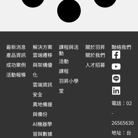
最新消息
解決方案
課程與活
關於羽昇
聯絡我們
F
Y
L
L
動
產品資訊
雲端遷移
關於我們
a
o
i
i
活動
成功案例
與架構優
人才招募
c
u
n
n
課程
活動報導
化
e
t
e
k
羽昇小學
雲端資訊
b
u
e
堂
安全
o
b
d
電話：02
異地備援
o
e
i
-
與備份
k
n
26565630
Al機器學
-
地址：台
習與數據
s