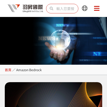
跳
搜
搜
Main
Main
至
尋
尋
Menu
Menu
主
要
內
容
Amazon Bedrock
首頁
／
Amazon Bedrock