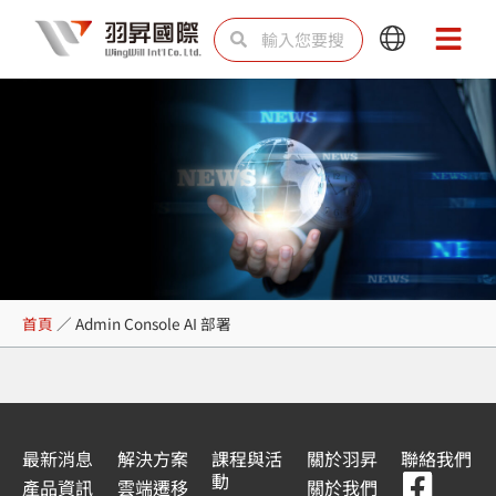
跳
搜
搜
Main
Main
至
尋
尋
Menu
Menu
主
要
內
容
Admin Console AI 部署
首頁
／
Admin Console AI 部署
最新消息
解決方案
課程與活
關於羽昇
聯絡我們
F
Y
L
L
動
產品資訊
雲端遷移
關於我們