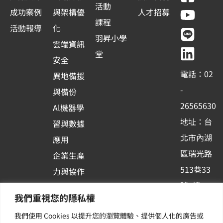
a
o
i
i
活動
成功案例
與架構優
人才招募
c
u
n
n
課程
活動報導
化
e
t
e
k
羽昇小學
雲端資訊
b
u
e
堂
安全
o
b
d
電話：02
異地備援
o
e
i
-
與備份
k
n
26565630
Al機器學
-
地址：台
習與數據
s
北市內湖
應用
q
區瑞光路
u
企業生產
513巷33
a
力與協作
r
號6樓
容器化平
我們重視您的隱私權
e
訂閱羽昇
台應用
我們使用 Cookies 以提升您的瀏覽體驗、提供個人化的廣告或
新訊 | 提
其他／加