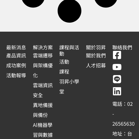
最新消息
解決方案
課程與活
關於羽昇
聯絡我們
F
Y
L
L
動
產品資訊
雲端遷移
關於我們
a
o
i
i
活動
成功案例
與架構優
人才招募
c
u
n
n
課程
活動報導
化
e
t
e
k
羽昇小學
雲端資訊
b
u
e
堂
安全
o
b
d
電話：02
異地備援
o
e
i
-
與備份
k
n
26565630
Al機器學
-
地址：台
習與數據
s