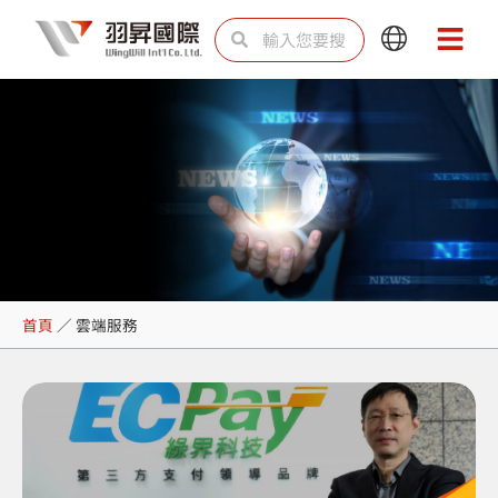
跳
搜
搜
Main
Main
至
尋
尋
Menu
Menu
主
要
內
容
雲端服務
首頁
／
雲端服務