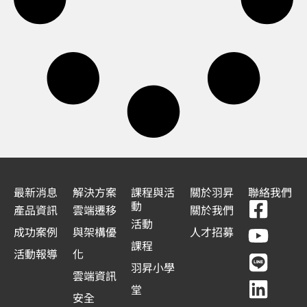
最新消息
解決方案
課程與活
關於羽昇
聯絡我們
F
Y
L
L
動
產品資訊
雲端遷移
關於我們
a
o
i
i
活動
成功案例
與架構優
人才招募
c
u
n
n
課程
活動報導
化
e
t
e
k
羽昇小學
雲端資訊
b
u
e
堂
安全