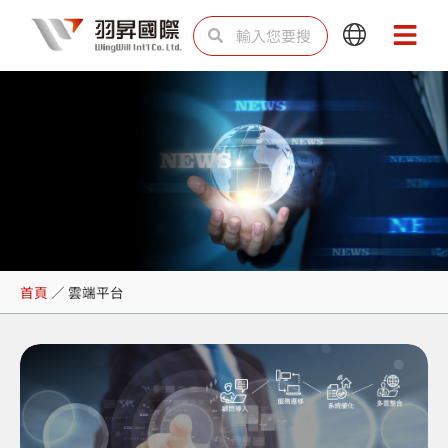
跳
搜
搜
Main
Main
至
尋
尋
Menu
Menu
主
要
內
容
雲端平台
首頁
／
雲端平台