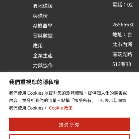
o
b
d
電話：02
異地備援
o
e
i
-
與備份
k
n
26565630
Al機器學
-
地址：台
習與數據
s
北市內湖
應用
q
區瑞光路
u
企業生產
513巷33
a
力與協作
r
號6樓
容器化平
我們重視您的隱私權
e
訂閱羽昇
台應用
我們使用 Cookies 以提升您的瀏覽體驗、提供個人化的廣告或
新訊 | 提
其他／加
內容，並分析我們的流量。點擊「接受所有」，即表示您同意
供您最新
值服務
我們使用 Cookies。
Cookie 政策
的活動及
產業資訊
接受所有