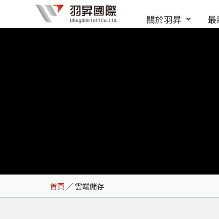
跳
關於羽昇
最
至
主
要
內
容
雲端儲存
首頁
／
雲端儲存