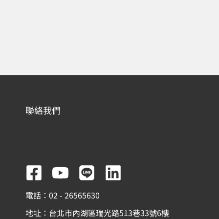
聯絡我們
F
Y
L
L
a
o
i
i
電話：02 - 26565630
c
u
n
n
地址：台北市內湖區瑞光路513巷33號6樓