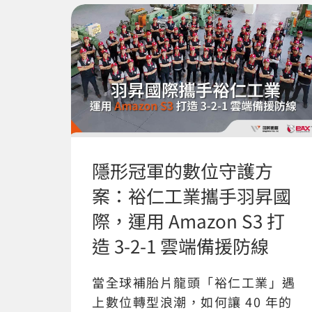
隱形冠軍的數位守護方
案：裕仁工業攜手羽昇國
際，運用 Amazon S3 打
造 3-2-1 雲端備援防線
當全球補胎片龍頭「裕仁工業」遇
上數位轉型浪潮，如何讓 40 年的