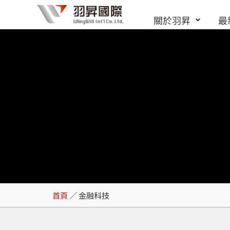
跳
關於羽昇
最
至
主
要
內
容
金融科技
首頁
／
金融科技