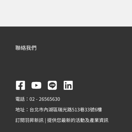
聯絡我們
F
Y
L
L
a
o
i
i
電話：02 - 26565630
c
u
n
n
地址：台北市內湖區瑞光路513巷33號6樓
e
t
e
k
訂閱羽昇新訊 | 提供您最新的活動及產業資訊
b
u
e