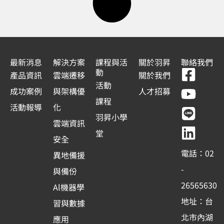
最新消息
解決方案
課程與活
關於羽昇
聯絡我們
F
Y
L
L
動
產品資訊
雲端遷移
關於我們
a
o
i
i
活動
成功案例
與架構優
人才招募
c
u
n
n
課程
活動報導
化
e
t
e
k
羽昇小學
雲端資訊
b
u
e
堂
安全
o
b
d
電話：02
異地備援
o
e
i
-
與備份
k
n
26565630
Al機器學
-
地址：台
習與數據
s
北市內湖
應用