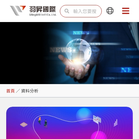
跳
搜
搜
Main
Main
至
尋
尋
Menu
Menu
主
要
內
容
資料分析
首頁
／
資料分析