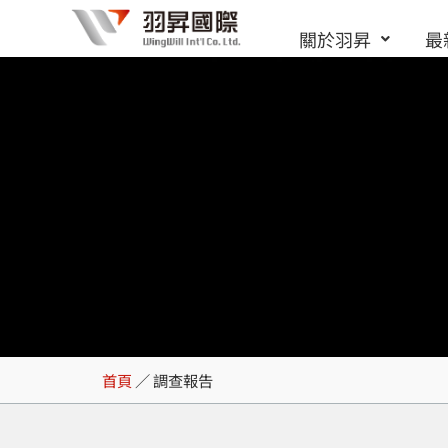
跳
關於羽昇
最
至
主
要
內
容
調查報告
首頁
／
調查報告