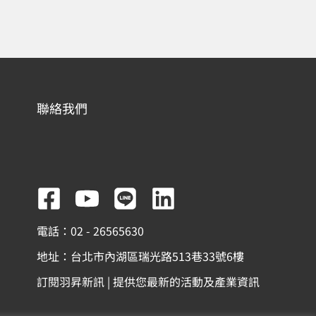
聯絡我們
F
Y
L
L
a
o
i
i
電話：02 - 26565630
c
u
n
n
地址：台北市內湖區瑞光路513巷33號6樓
e
t
e
k
訂閱羽昇新訊 | 提供您最新的活動及產業資訊
b
u
e