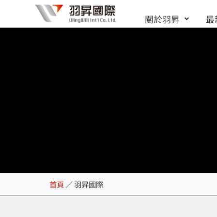
跳
關於羽昇
最
至
主
要
內
容
羽昇國際
首頁
／
羽昇國際