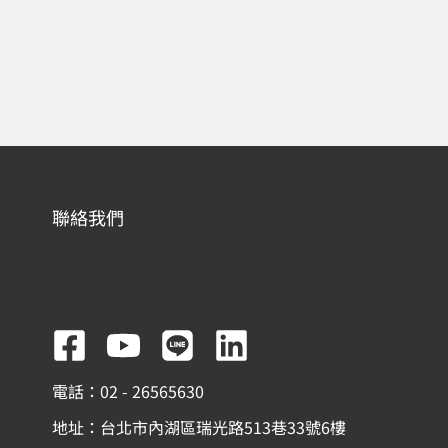
聯絡我們
F
Y
L
L
a
o
i
i
電話：02 - 26565630
c
u
n
n
地址：台北市內湖區瑞光路513巷33號6樓