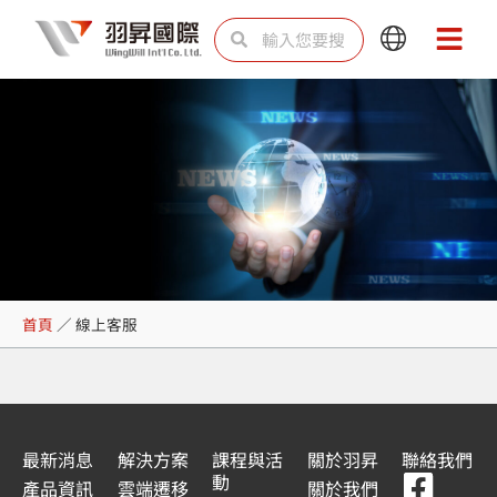
跳
搜
搜
Main
Main
至
尋
尋
Menu
Menu
主
要
內
容
線上客服
首頁
／
線上客服
最新消息
解決方案
課程與活
關於羽昇
聯絡我們
F
Y
L
L
動
產品資訊
雲端遷移
關於我們