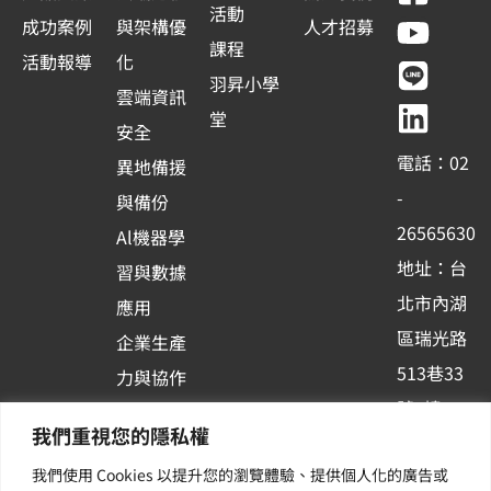
a
o
i
i
活動
成功案例
與架構優
人才招募
c
u
n
n
課程
活動報導
化
e
t
e
k
羽昇小學
雲端資訊
b
u
e
堂
安全
o
b
d
電話：02
異地備援
o
e
i
-
與備份
k
n
26565630
Al機器學
-
地址：台
習與數據
s
北市內湖
應用
q
區瑞光路
u
企業生產
513巷33
a
力與協作
r
號6樓
容器化平
我們重視您的隱私權
e
訂閱羽昇
台應用
我們使用 Cookies 以提升您的瀏覽體驗、提供個人化的廣告或
新訊 | 提
其他／加