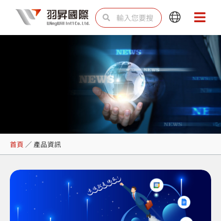
跳
搜
搜
Main
Main
至
尋
尋
Menu
Menu
主
要
內
容
產品資訊
首頁
／
產品資訊