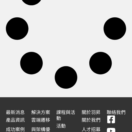
最新消息
解決方案
課程與活
關於羽昇
聯絡我們
F
Y
L
L
動
產品資訊
雲端遷移
關於我們
a
o
i
i
活動
成功案例
與架構優
人才招募