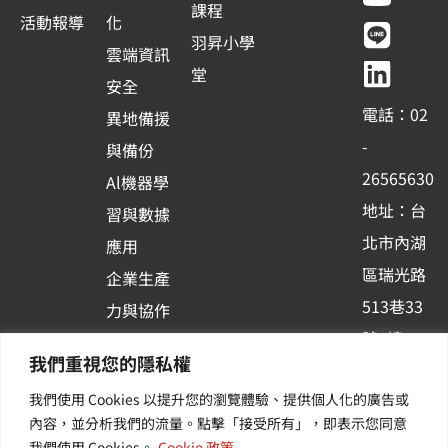
c
u
n
n
課程
活動報導
化
e
t
e
k
羽昇小學
雲端資訊
b
u
e
堂
安全
o
b
d
電話：02
異地備援
o
e
i
-
與備份
k
n
26565630
Al機器學
-
地址：台
習與數據
s
北市內湖
應用
q
區瑞光路
u
企業生產
513巷33
a
力與協作
r
號6樓
容器化平
我們重視您的隱私權
e
訂閱羽昇
台應用
我們使用 Cookies 以提升您的瀏覽體驗、提供個人化的廣告或
新訊 | 提
其他／加
內容，並分析我們的流量。點擊「接受所有」，即表示您同意
供您最新
值服務
我們使用 Cookies。
Cookie 政策