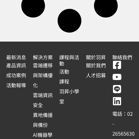
最新消息
解決方案
課程與活
關於羽昇
聯絡我們
F
Y
L
L
動
產品資訊
雲端遷移
關於我們
a
o
i
i
活動
成功案例
與架構優
人才招募
c
u
n
n
課程
活動報導
化
e
t
e
k
羽昇小學
雲端資訊
b
u
e
堂
安全
o
b
d
電話：02
異地備援
o
e
i
-
與備份
k
n
26565630
Al機器學