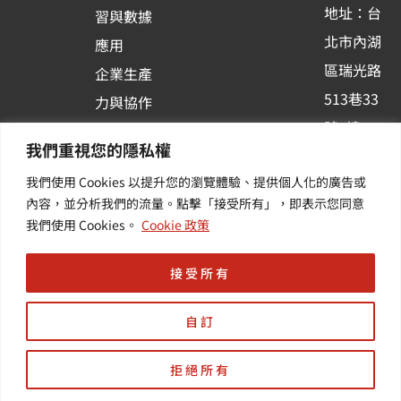
-
地址：台
習與數據
s
北市內湖
應用
q
區瑞光路
u
企業生產
513巷33
a
力與協作
r
號6樓
容器化平
我們重視您的隱私權
e
訂閱羽昇
台應用
我們使用 Cookies 以提升您的瀏覽體驗、提供個人化的廣告或
新訊 | 提
其他／加
內容，並分析我們的流量。點擊「接受所有」，即表示您同意
供您最新
值服務
我們使用 Cookies。
Cookie 政策
的活動及
產業資訊
接受所有
自訂
拒絕所有
Copyright © 羽昇國際股份有限公司