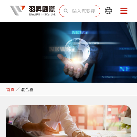
跳
搜
搜
Main
Main
至
尋
尋
Menu
Menu
主
要
內
容
混合雲
首頁
／
混合雲