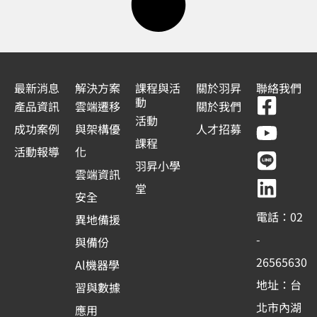
最新消息
解決方案
課程與活
關於羽昇
聯絡我們
F
Y
L
L
動
產品資訊
雲端遷移
關於我們
a
o
i
i
活動
成功案例
與架構優
人才招募
c
u
n
n
課程
活動報導
化
e
t
e
k
羽昇小學
雲端資訊
b
u
e
堂
安全
o
b
d
電話：02
異地備援
o
e
i
-
與備份
k
n
26565630
Al機器學
-
地址：台
習與數據
s
北市內湖
應用