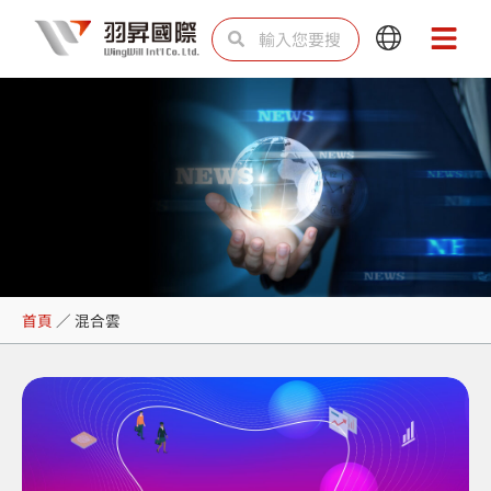
跳
搜
搜
Main
Main
至
尋
尋
Menu
Menu
主
要
內
容
混合雲
首頁
／
混合雲