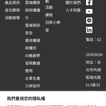
F
Y
L
L
動
產品資訊
雲端遷移
關於我們
a
o
i
i
活動
成功案例
與架構優
人才招募
c
u
n
n
課程
活動報導
化
e
t
e
k
羽昇小學
雲端資訊
b
u
e
堂
安全
o
b
d
電話：02
異地備援
o
e
i
-
與備份
k
n
26565630
Al機器學
-
地址：台
習與數據
s
北市內湖
應用
q
區瑞光路
u
企業生產
513巷33
a
力與協作
r
號6樓
容器化平
我們重視您的隱私權
e
訂閱羽昇
台應用