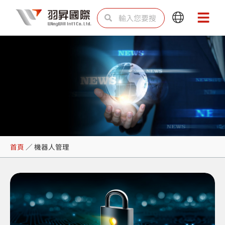
跳
搜
搜
Main
Main
至
尋
尋
Menu
Menu
主
要
內
容
機器人管理
首頁
／
機器人管理