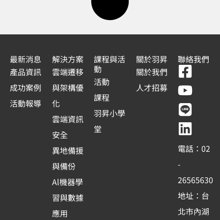
最新消息
解決方案
課程與活
關於羽昇
聯絡我們
F
Y
L
L
動
產品資訊
雲端遷移
關於我們
a
o
i
i
活動
成功案例
與架構優
人才招募
c
u
n
n
課程
活動報導
化
e
t
e
k
羽昇小學
雲端資訊
b
u
e
堂
安全
o
b
d
電話：02
異地備援
o
e
i
-
與備份
k
n
26565630
Al機器學
-
地址：台
習與數據
s
北市內湖
應用
q