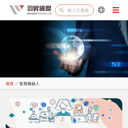
跳
搜
搜
Main
Main
至
尋
尋
Menu
Menu
主
要
內
容
智慧機器人
首頁
／
智慧機器人