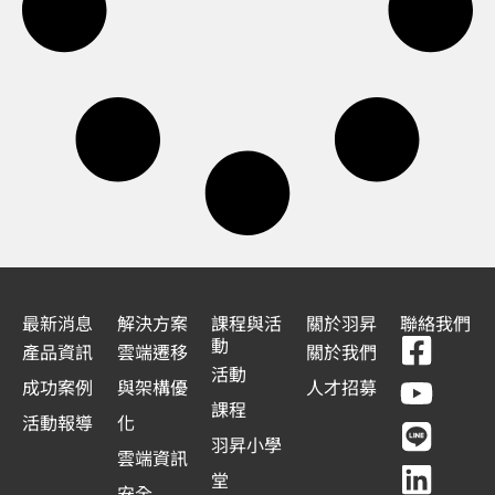
最新消息
解決方案
課程與活
關於羽昇
聯絡我們
F
Y
L
L
動
產品資訊
雲端遷移
關於我們
a
o
i
i
活動
成功案例
與架構優
人才招募
c
u
n
n
課程
活動報導
化
e
t
e
k
羽昇小學
雲端資訊
b
u
e
堂
安全