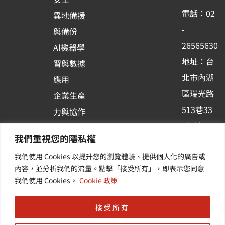
o
b
d
電話：02
異地備援
o
e
i
-
與備份
k
n
26565630
Al機器學
-
地址：台
習與數據
s
北市內湖
應用
q
區瑞光路
u
企業生產
513巷33
a
力與協作
r
號6樓
容器化平
我們重視您的隱私權
e
訂閱羽昇
台應用
我們使用 Cookies 以提升您的瀏覽體驗、提供個人化的廣告或
新訊 | 提
其他／加
內容，並分析我們的流量。點擊「接受所有」，即表示您同意
供您最新
值服務
我們使用 Cookies。
Cookie 政策
的活動及
產業資訊
接受所有