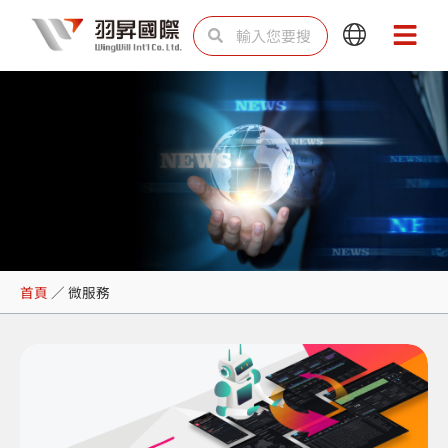
跳
搜
搜
Main
Main
至
尋
尋
Menu
Menu
主
要
內
容
微服務
首頁
／
微服務