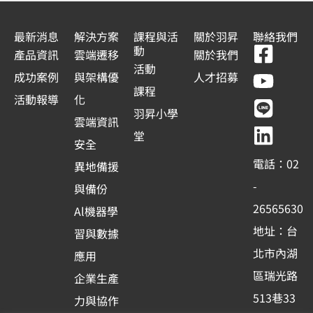
最新消息
解決方案
課程與活
關於羽昇
聯絡我們
F
Y
L
L
動
產品資訊
雲端遷移
關於我們
a
o
i
i
活動
成功案例
與架構優
人才招募
c
u
n
n
課程
活動報導
化
e
t
e
k
羽昇小學
雲端資訊
b
u
e
堂
安全
o
b
d
電話：02
異地備援
o
e
i
-
與備份
k
n
26565630
Al機器學
-
地址：台
習與數據
s
北市內湖
應用
q
區瑞光路
u
企業生產
513巷33
a
力與協作