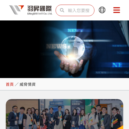
跳
搜
搜
Main
Main
至
尋
尋
Menu
Menu
主
要
內
容
威脅情資
首頁
／
威脅情資