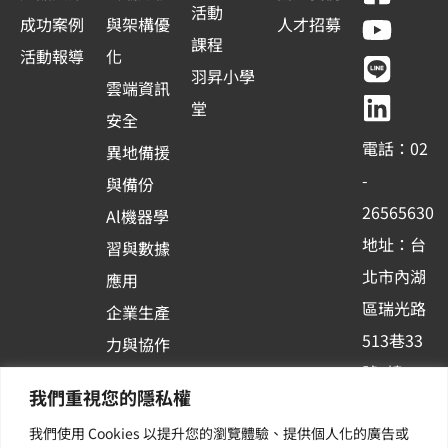
a
o
i
i
活動
成功案例
與架構優
人才招募
c
u
n
n
課程
活動報導
化
e
t
e
k
羽昇小學
雲端資訊
b
u
e
堂
安全
o
b
d
電話：02
異地備援
o
e
i
-
與備份
k
n
26565630
Al機器學
-
地址：台
習與數據
s
北市內湖
應用
q
區瑞光路
u
企業生產
513巷33
a
力與協作
r
號6樓
容器化平
我們重視您的隱私權
e
訂閱羽昇
台應用
我們使用 Cookies 以提升您的瀏覽體驗、提供個人化的廣告或
新訊 | 提
其他／加