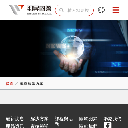
跳
搜
搜
Main
Main
至
尋
尋
Menu
Menu
主
要
內
容
多雲解決方案
首頁
／
多雲解決方案
最新消息
解決方案
課程與活
關於羽昇
聯絡我們
F
Y
L
L
動
產品資訊
雲端遷移
關於我們