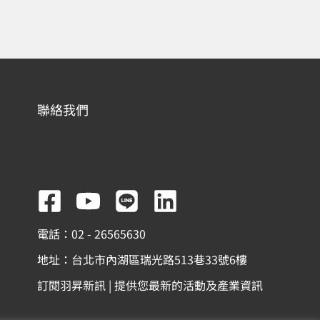
聯絡我們
F
Y
L
L
a
o
i
i
電話：02 - 26565630
c
u
n
n
地址：台北市內湖區瑞光路513巷33號6樓
e
t
e
k
訂閱羽昇新訊 | 提供您最新的活動及產業資訊
b
u
e