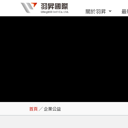
跳
關於羽昇
最
至
主
要
內
容
企業公益
首頁
／
企業公益