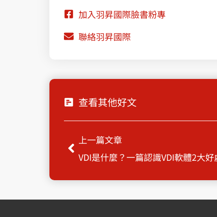
加入羽昇國際臉書粉專
聯絡羽昇國際
查看其他好文
上一頁
上一篇文章
VDI是什麼？一篇認識VDI軟體2