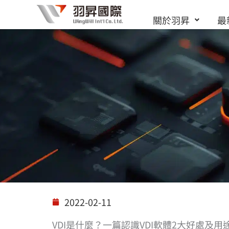
跳
關於羽昇
最
至
主
要
內
容
解決方案
2022-02-11
VDI是什麼？一篇認識VDI軟體2大好處及