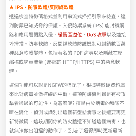
★
IPS、防毒軟體/反間諜軟體
透過檢查特徵碼格式並利用串流式掃描引擎來檢查，達
到防禦已知威脅的保護。入侵防禦系統 (IPS) 能封鎖網
路和應用層弱點入侵、
緩衝區溢位
、
DoS 攻擊
以及連接
埠掃描。防毒軟體、反間諜軟體防護機制可封鎖數百萬
種惡意軟體變體，包括著名的 PDF 病毒以及隱藏在壓
縮檔或網頁流量 ( 壓縮的 HTTP/HTTPS) 中的惡意軟
體。
這個功能可以說是NGFW的標配了，根據特徵碼資料庫
來比對病毒並做連線的中斷，這項防護機制還是有被攻
擊者通過的可能性，為甚麼呢? 這是由於病毒的種類不
斷在變化，偵測或識別出這個新型態病毒之後還要再更
新特徵碼，這段期間你的防火牆還不知道這個病毒，也
就無法做出阻擋的動作了，(別忘了還得即時更新最新