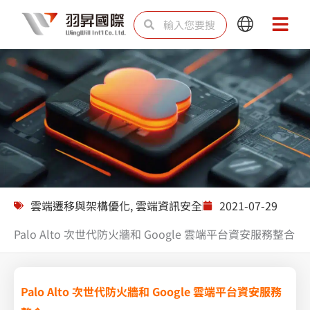
跳
搜
搜
Main
Main
至
尋
尋
Menu
Menu
主
要
內
容
解決方案
雲端遷移與架構優化
,
雲端資訊安全
2021-07-29
Palo Alto 次世代防火牆和 Google 雲端平台資安服務整合
Palo Alto 次世代防火牆和 Google 雲端平台資安服務