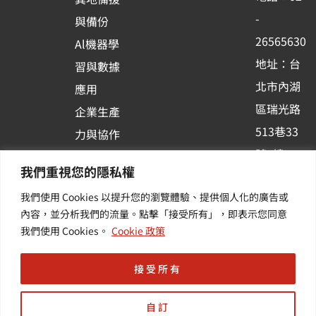
o
e
i
-
與備份
k
n
26565630
Al機器學
-
地址：台
習與數據
s
北市內湖
應用
q
區瑞光路
u
企業生產
513巷33
a
力與協作
r
號6樓
容器化平
我們重視您的隱私權
e
訂閱羽昇
台應用
我們使用 Cookies 以提升您的瀏覽體驗、提供個人化的廣告或
新訊 | 提
其他／加
內容，並分析我們的流量。點擊「接受所有」，即表示您同意
供您最新
值服務
我們使用 Cookies。
Cookie 政策
的活動及
產業資訊
接受所有
自訂