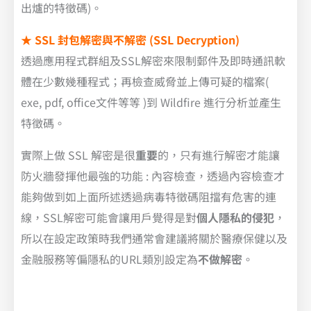
出爐的特徵碼)。
★
SSL 封包解密與不解密 (SSL Decryption)
透過應用程式群組及SSL解密來限制郵件及即時通訊軟
體在少數幾種程式；再檢查威脅並上傳可疑的檔案(
exe, pdf, office文件等等 )到 Wildfire 進行分析並產生
特徵碼。
實際上做 SSL 解密是很
重要
的，只有進行解密才能讓
防火牆發揮他最強的功能 : 內容檢查，透過內容檢查才
能夠做到如上面所述透過病毒特徵碼阻擋有危害的連
線，SSL解密可能會讓用戶覺得是對
個人隱私的侵犯
，
所以在設定政策時我們通常會建議將關於醫療保健以及
金融服務等偏隱私的URL類別設定為
不做解密
。