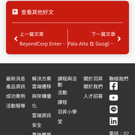
查看其他好文
上一頁
下一
上一篇文章
下一篇文章
BeyondCorp Enterprise 零信任安全模型的可行方案
Palo Alto 在 Google Cloud Platform 上的方案選擇
最新消息
解決方案
課程與活
關於羽昇
聯絡我們
F
Y
L
L
動
產品資訊
雲端遷移
關於我們
a
o
i
i
活動
成功案例
與架構優
人才招募
c
u
n
n
課程
活動報導
化
e
t
e
k
羽昇小學
雲端資訊
b
u
e
堂
安全
o
b
d
電話：02
異地備援