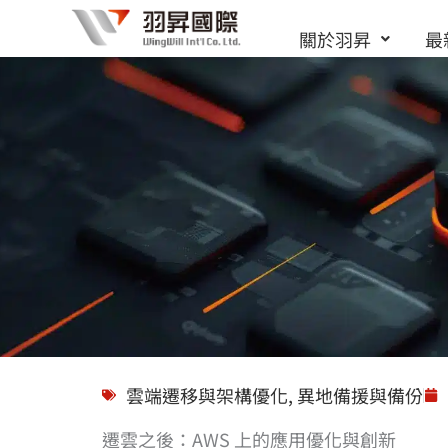
跳
關於羽昇
最
至
主
要
內
容
解決方案
雲端遷移與架構優化
,
異地備援與備份
遷雲之後：AWS 上的應用優化與創新