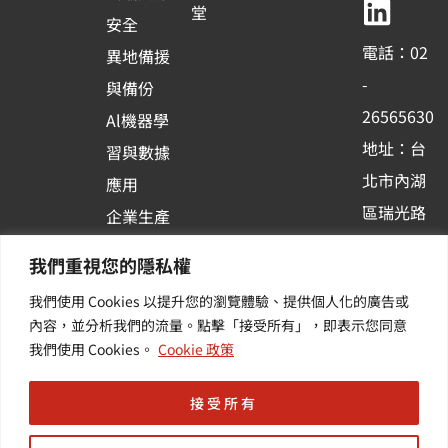
b
u
e
堂
安全
o
b
d
電話：02
異地備援
o
e
i
-
與備份
k
n
26565630
Al機器學
-
地址：台
習與數據
s
北市內湖
應用
q
區瑞光路
u
企業生產
513巷33
a
力與協作
我們重視您的隱私權
r
號6樓
容器化平
我們使用 Cookies 以提升您的瀏覽體驗、提供個人化的廣告或
e
訂閱羽昇
台應用
內容，並分析我們的流量。點擊「接受所有」，即表示您同意
新訊 | 提
其他／加
我們使用 Cookies。
Cookie 政策
供您最新
值服務
的活動及
接受所有
產業資訊