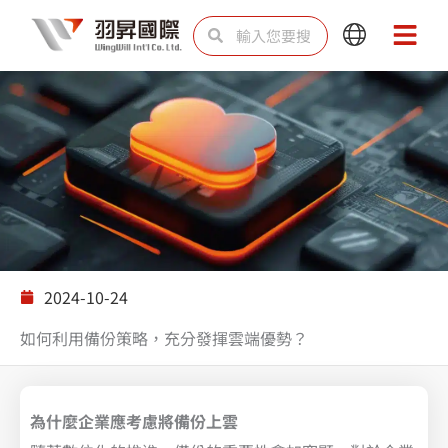
跳
搜
搜
Main
Main
至
尋
尋
Menu
Menu
主
要
內
容
解決方案
2024-10-24
如何利用備份策略，充分發揮雲端優勢？
為什麼企業應考慮將備份上雲