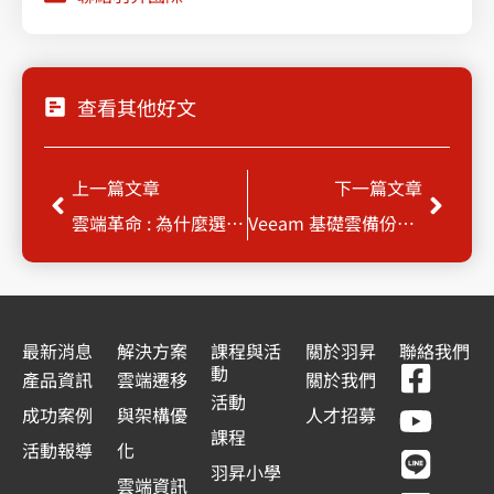
查看其他好文
上一頁
下一
上一篇文章
下一篇文章
雲端革命 : 為什麼選擇 AWS ? Migration Hub 助您輕鬆起步
Veeam 基礎雲備份功能與版本的差異比較
最新消息
解決方案
課程與活
關於羽昇
聯絡我們
F
Y
L
L
動
產品資訊
雲端遷移
關於我們
a
o
i
i
活動
成功案例
與架構優
人才招募
c
u
n
n
課程
活動報導
化
e
t
e
k
羽昇小學
雲端資訊