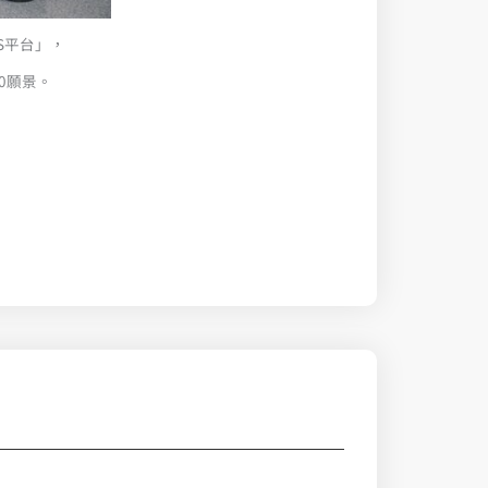
S平台」，
.0願景。