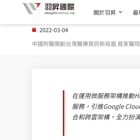
跳
關於羽昇
最
至
主
2022-03-04
要
中國附醫開創台灣醫療資訊新局面 首家醫院引進Goo
內
容
在運用微服務架構推動H
服務，引進Google C
合和跨雲架構，全力扮