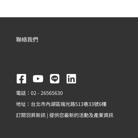
聯絡我們
F
Y
L
L
a
o
i
i
電話：02 - 26565630
c
u
n
n
地址：台北市內湖區瑞光路513巷33號6樓
e
t
e
k
訂閱羽昇新訊 | 提供您最新的活動及產業資訊
b
u
e
o
b
d