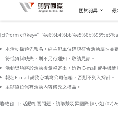
跳
關於羽昇
最
至
主
要
[cf7form cf7key=”%e6%b4%bb%e5%8b%95%e5
內
本活動採預先報名，經主辦單位確認符合活動屬性並
容
符或資料缺失，則不另行通知，敬請見諒。
活動獎項將於活動後彙整寄出，透過 E-mail 或手
報名E-mail 請務必填寫公司信箱，否則不列入採計。
主辦單位保有活動內容修改之權益。
聯絡窗口 : 活動相關問題，請聯繫羽昇國際 陳小姐 (02)2656