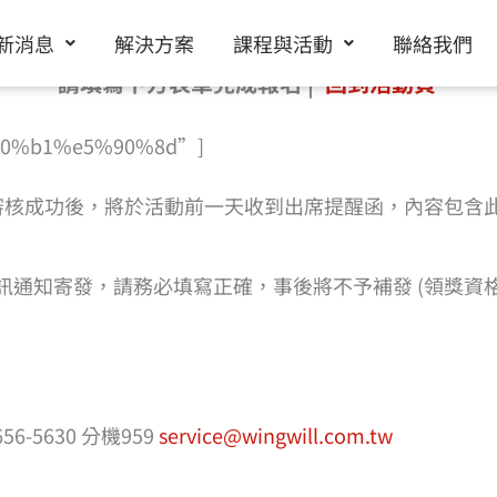
新消息
解決方案
課程與活動
聯絡我們
請填寫下方表單完成報名 |
回到活動頁
%a0%b1%e5%90%8d”]
審核成功後，將於活動前一天收到出席提醒函，內容包含
機簡訊通知寄發，請務必填寫正確，事後將不予補發 (領獎
-5630 分機959
service@wingwill.com.tw