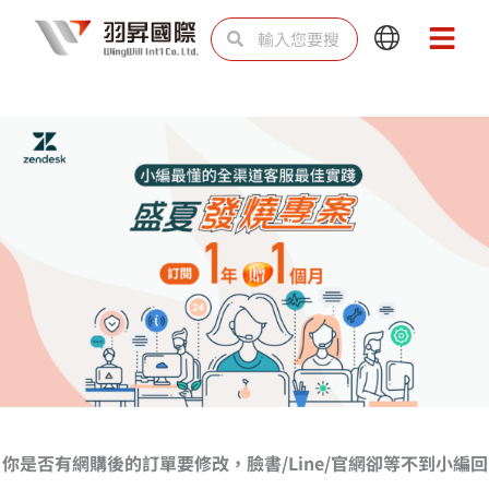
跳
搜
搜
Main
Main
至
尋
尋
Menu
Menu
主
要
內
容
你是否有網購後的訂單要修改，臉書/Line/官網卻等不到小編回