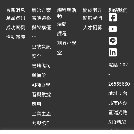
最新消息
解決方案
課程與活
關於羽昇
聯絡我們
F
Y
L
L
動
產品資訊
雲端遷移
關於我們
a
o
i
i
活動
成功案例
與架構優
人才招募
c
u
n
n
課程
活動報導
化
e
t
e
k
羽昇小學
雲端資訊
b
u
e
堂
安全
o
b
d
電話：02
異地備援
o
e
i
-
與備份
k
n
26565630
Al機器學
-
地址：台
習與數據
s
北市內湖
應用
q
區瑞光路
u
企業生產
513巷33
a
力與協作
r
號6樓
容器化平