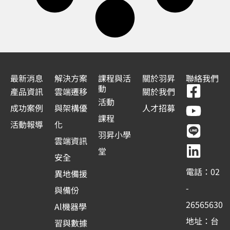
最新消息
解決方案
課程與活
關於羽昇
聯絡我們
F
Y
L
L
動
產品資訊
雲端遷移
關於我們
a
o
i
i
活動
成功案例
與架構優
人才招募
c
u
n
n
課程
活動報導
化
e
t
e
k
羽昇小學
雲端資訊
b
u
e
堂
安全
o
b
d
電話：02
異地備援
o
e
i
-
與備份
k
n
26565630
Al機器學
-
地址：台
習與數據
s