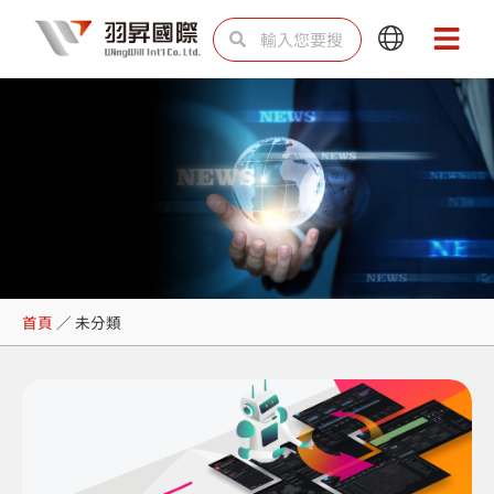
跳
搜
搜
Main
Main
至
尋
尋
Menu
Menu
主
要
內
容
未分類
首頁
／
未分類