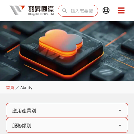
跳
搜
搜
Main
Main
至
尋
尋
Menu
Menu
主
要
內
容
Akuity
首頁
／
Akuity