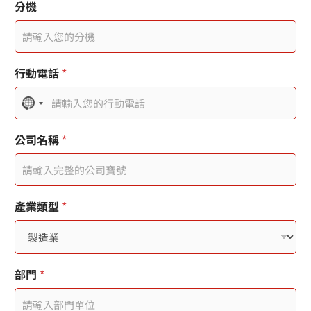
分機
行動電話
*
N
o
公司名稱
*
c
o
u
產業類型
*
n
t
r
部門
*
y
s