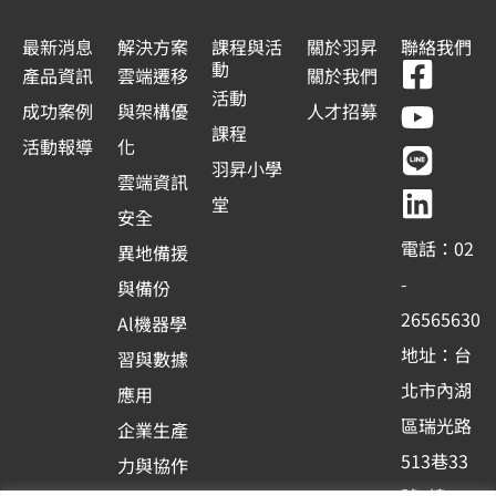
最新消息
解決方案
課程與活
關於羽昇
聯絡我們
F
Y
L
L
動
產品資訊
雲端遷移
關於我們
a
o
i
i
活動
成功案例
與架構優
人才招募
c
u
n
n
課程
活動報導
化
e
t
e
k
羽昇小學
雲端資訊
b
u
e
堂
安全
o
b
d
電話：02
異地備援
o
e
i
-
與備份
k
n
26565630
Al機器學
-
地址：台
習與數據
s
北市內湖
應用
q
區瑞光路
u
企業生產
513巷33
a
力與協作