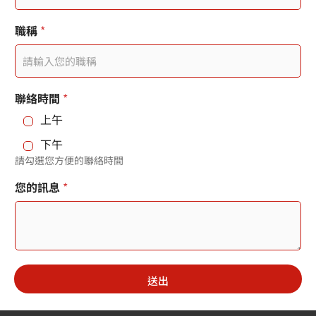
e
職稱
*
l
e
c
部
聯絡時間
*
t
門
上午
您
e
的
下午
訊
d
請勾選您方便的聯絡時間
息
公
*
您的訊息
*
司
名
稱
送出