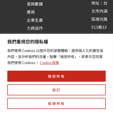
地址：台
習與數據
s
北市內湖
應用
q
區瑞光路
u
企業生產
513巷33
a
力與協作
r
號6樓
容器化平
我們重視您的隱私權
e
訂閱羽昇
台應用
我們使用 Cookies 以提升您的瀏覽體驗、提供個人化的廣告或
新訊 | 提
其他／加
內容，並分析我們的流量。點擊「接受所有」，即表示您同意
供您最新
值服務
我們使用 Cookies。
Cookie 政策
的活動及
產業資訊
接受所有
自訂
拒絕所有
Copyright © 羽昇國際股份有限公司