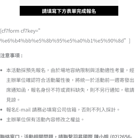
請填寫下方表單完成報名
[cf7form cf7key=”
%e6%b4%bb%e5%8b%95%e5%a0%b1%e5%90%8d”]
注意事項 :
本活動採預先報名，由於場地容納限制與活動適性考量，經
主辦單位確認符合活動屬性後，將統一於活動前一週寄發出
席通知函，報名身份不符或資料缺失，則不另行通知，敬請
見諒。
報名E-mail 請務必填寫公司信箱，否則不列入採計。
主辦單位保有活動內容修改之權益。
聯絡窗口 : 活動相關問題，請聯繫羽昇國際 陳小姐 (02)2656-