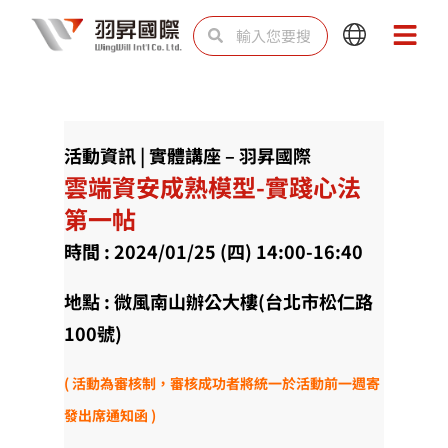
跳
搜
搜
Main
Main
至
尋
尋
Menu
Menu
主
要
內
活動資訊 | 實體講座 – 羽昇國際
容
雲端資安成熟模型-實踐心法
第一帖
時間 : 2024/01/25 (四) 14:00-16:40
地點 : 微風南山辦公大樓(台北市松仁路
100號)
( 活動為審核制，審核成功者將統一於活動前一週寄
發出席通知函 )