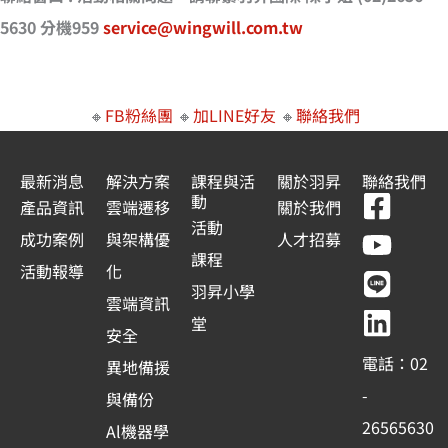
5630 分機959
service@wingwill.com.tw
🔸
FB粉絲團
🔸
加LINE好友
🔸
聯絡我們
最新消息
解決方案
課程與活
關於羽昇
聯絡我們
F
Y
L
L
動
產品資訊
雲端遷移
關於我們
a
o
i
i
活動
成功案例
與架構優
人才招募
c
u
n
n
課程
活動報導
化
e
t
e
k
羽昇小學
雲端資訊
b
u
e
堂
安全
o
b
d
電話：02
異地備援
o
e
i
-
與備份
k
n
26565630
Al機器學
-