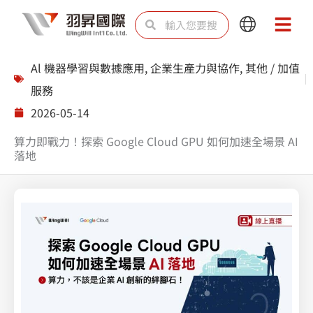
跳
搜
搜
Main
Main
至
尋
尋
Menu
Menu
主
Al 機器學習與數據應用
,
企業生產力與協作
,
其他 / 加值
要
服務
內
2026-05-14
容
算力即戰力！探索 Google Cloud GPU 如何加速全場景 AI
落地