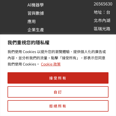
k
n
26565630
Al機器學
-
地址：台
習與數據
s
北市內湖
應用
q
區瑞光路
u
企業生產
513巷33
a
力與協作
我們重視您的隱私權
r
號6樓
容器化平
我們使用 Cookies 以提升您的瀏覽體驗、提供個人化的廣告或
e
訂閱羽昇
台應用
內容，並分析我們的流量。點擊「接受所有」，即表示您同意
新訊 | 提
其他／加
我們使用 Cookies。
Cookie 政策
供您最新
值服務
的活動及
接受所有
產業資訊
自訂
拒絕所有