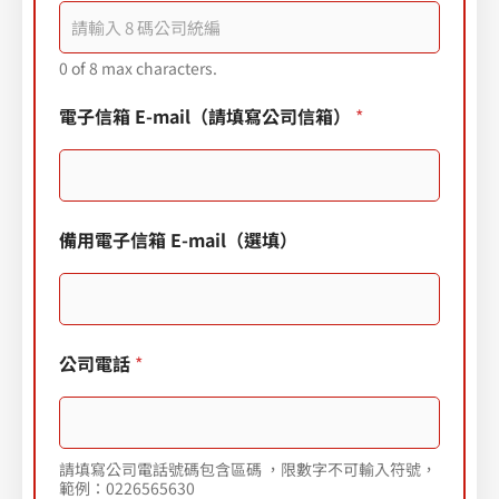
統
編
（
0 of 8 max characters.
選
填
）
電子信箱 E-mail（請填寫公司信箱）
*
*
*
備用電子信箱 E-mail（選填）
公司電話
*
請填寫公司電話號碼包含區碼 ，限數字不可輸入符號，
範例：0226565630