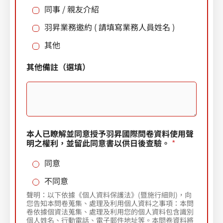
同事 / 親友介紹
a
羽昇業務邀約 ( 請填寫業務人員姓名 )
t
e
其他
s
其他備註（選填）
+
1
本人已瞭解並同意授予羽昇國際問卷資料使用聲
明之權利，並留此同意書以供日後查驗。
*
同意
不同意
聲明：以下依據《個人資料保護法》(暨施行細則)，向
您告知本問卷蒐集、處理及利用個人資料之事項：本問
卷依據個資法蒐集、處理及利用您的個人資料包含識別
個人姓名、行動電話、電子郵件地址等。本問卷資料將