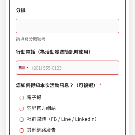
電
分機
子
信
箱
頁
面
請填寫分機號碼
連
結
行動電話（為活動發送簡訊時使用）
職
稱
U
n
您如何得知本次活動訊息？（可複選）
*
i
電子報
t
e
羽昇官方網站
d
社群媒體（FB / Line / Linkedin）
S
其他網路廣告
t