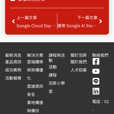
上一頁
下一
上一篇文章
下一篇文章
Google Cloud Day 2026 : 雲塑產業 AI 新布局，智啟雲世代轉型
運用 Google AI Studio + Cloud Run 實現 10 倍速 AI 應用落地
最新消息
解決方案
課程與活
關於羽昇
聯絡我們
F
Y
L
L
動
產品資訊
雲端遷移
關於我們
a
o
i
i
活動
成功案例
與架構優
人才招募
c
u
n
n
課程
活動報導
化
e
t
e
k
羽昇小學
雲端資訊
b
u
e
堂
安全
o
b
d
電話：02
異地備援
o
e
i
-
與備份