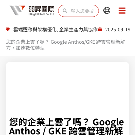
跳
搜
搜
Main
Main
至
尋
尋
Menu
Menu
主
雲端遷移與架構優化
,
企業生產力與協作
2025-09-19
要
您的企業上雲了嗎？ Google Anthos/GKE 跨雲管理新解
內
方，加速數位轉型！
容
Anthos & GKE 容器化實戰，實現跨雲無縫管理
您的企業上雲了嗎？ Google
Anthos / GKE 跨雲管理新解