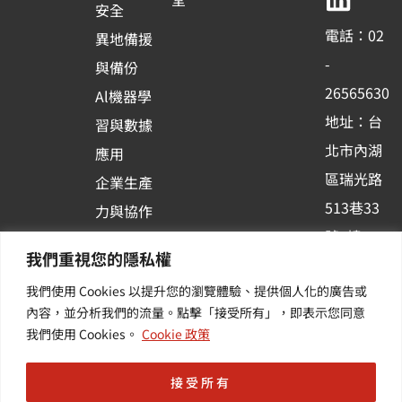
b
u
e
安全
o
b
d
電話：02
異地備援
o
e
i
-
與備份
k
n
26565630
Al機器學
-
地址：台
習與數據
s
北市內湖
應用
q
區瑞光路
u
企業生產
513巷33
a
力與協作
r
號6樓
容器化平
我們重視您的隱私權
e
訂閱羽昇
台應用
我們使用 Cookies 以提升您的瀏覽體驗、提供個人化的廣告或
新訊 | 提
其他／加
內容，並分析我們的流量。點擊「接受所有」，即表示您同意
供您最新
值服務
我們使用 Cookies。
Cookie 政策
的活動及
產業資訊
接受所有