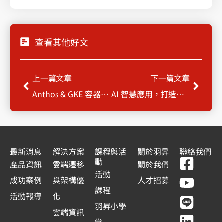
查看其他好文
上一頁
下一
上一篇文章
下一篇文章
Anthos & GKE 容器化實戰，實現跨雲無縫管理
AI 智慧應用，打造超高效能網站 – 從 AI 小編客服到 CRM 整合_
最新消息
解決方案
課程與活
關於羽昇
聯絡我們
F
Y
L
L
動
產品資訊
雲端遷移
關於我們
a
o
i
i
活動
成功案例
與架構優
人才招募
c
u
n
n
課程
活動報導
化
e
t
e
k
羽昇小學
雲端資訊
堂