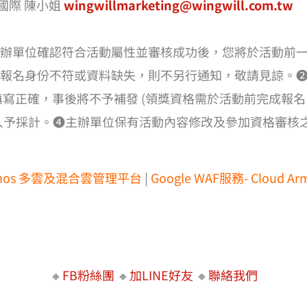
國際 陳小姐
wingwillmarketing@wingwill.com.tw
辦單位確認符合活動屬性並審核成功後，您將於活動前
報名身份不符或資料缺失，則不另行通知，敬請見諒。
必填寫正確，事後將不予補發 (領獎資格需於活動前完成報
列入予採計。❹主辦單位保有活動內容修改及參加資格審核
thos 多雲及混合雲管理平台
|
Google WAF服務- Cloud 
🔸
FB粉絲團
🔸
加LINE好友
🔸
聯絡我們