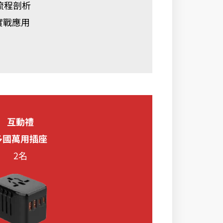
台全流程剖析
能與實戰應用
互動禮
多國萬用插座
2名