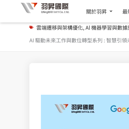
跳
關於羽昇
最
至
主
雲端遷移與架構優化
,
Al 機器學習與數
要
AI 驅動未來工作與數位轉型系列 : 智慧引領未來： Ve
內
容
Splunk 上帝視角綜觀雲端防護無死AWS