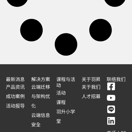
最新消息
解决方案
课程与活
关于羽昇
联络我们
F
Y
L
L
动
产品资讯
云端迁移
关于我们
a
o
i
i
活动
成功案例
与架构优
人才招募
c
u
n
n
课程
活动报导
化
e
t
e
k
羽升小学
云端信息
b
u
e
堂
安全
o
b
d