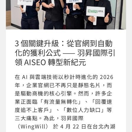
3 個關鍵升級：從官網到自動
化的獲利公式 —— 羽昇國際引
領 AISEO 轉型新紀元
在 AI 與雲端技術以秒計時進化的 2026
年，企業官網已不再只是靜態名片，而
是驅動商機的核心引擎。然而，許多企
業正面臨「有流量無轉化」、「回覆速
度追不上客戶」、「數位人力缺口」等
三大痛點。為此，羽昇國際
（WingWill） 於 4 月 22 日在台北內湖