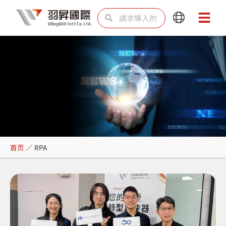
跳
Search
Search
Main
Main
至
Menu
Menu
内
容
RPA
首页
／
RPA