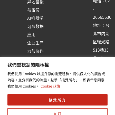
电话：02
异地备援
o
e
i
-
与备份
k
n
26565630
AI机器学
-
地址：台
习与数据
s
北市内湖
应用
q
区瑞光路
u
企业生产
513巷33
a
力与协作
r
号6楼
容器化平
我們重視您的隱私權
e
订阅羽升
台应用
我們使用 Cookies 以提升您的瀏覽體驗、提供個人化的廣告或
新讯 | 提
其他/增
內容，並分析我們的流量。點擊「接受所有」，即表示您同意
供您最新
值服务
我們使用 Cookies。
Cookie 政策
的活动及
产业资讯
接受所有
自訂