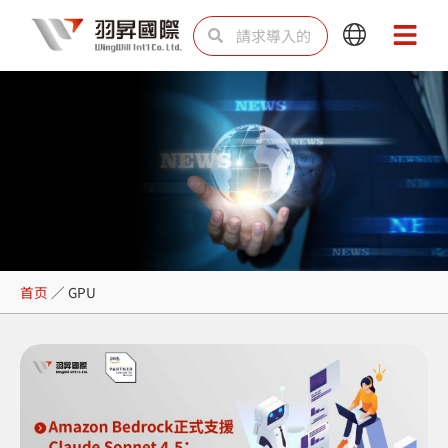
跳
Search
Search
Main
Main
至
Menu
Menu
内
容
GPU
首页
／
GPU