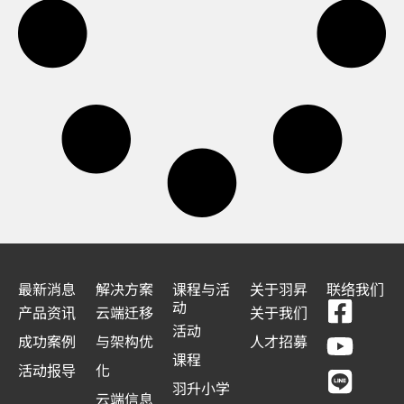
最新消息
解决方案
课程与活
关于羽昇
联络我们
F
Y
L
L
动
产品资讯
云端迁移
关于我们
a
o
i
i
活动
成功案例
与架构优
人才招募
c
u
n
n
课程
活动报导
化
e
t
e
k
羽升小学
云端信息