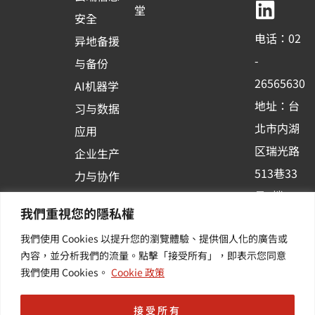
b
u
e
堂
安全
o
b
d
电话：02
异地备援
o
e
i
-
与备份
k
n
26565630
AI机器学
-
地址：台
习与数据
s
北市内湖
应用
q
区瑞光路
u
企业生产
513巷33
a
力与协作
r
号6楼
容器化平
我們重視您的隱私權
e
订阅羽升
台应用
我們使用 Cookies 以提升您的瀏覽體驗、提供個人化的廣告或
新讯 | 提
其他/增
內容，並分析我們的流量。點擊「接受所有」，即表示您同意
供您最新
值服务
我們使用 Cookies。
Cookie 政策
的活动及
产业资讯
接受所有