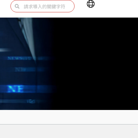
Main
Search
Search
Menu