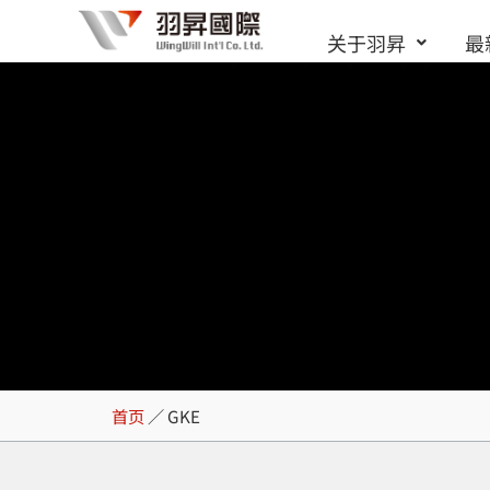
跳
关于羽昇
最
至
内
容
GKE
首页
／
GKE