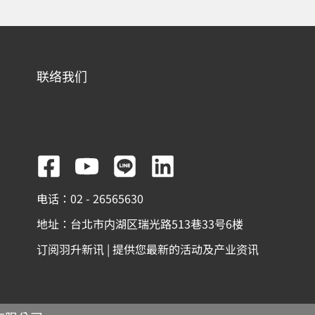
联络我们
F
Y
L
L
a
o
i
i
电话：02 - 26565630
c
u
n
n
地址：台北市内湖区瑞光路513巷33号6楼
e
t
e
k
订阅羽升新讯 | 提供您最新的活动及产业资讯
b
u
e
o
b
d
o
e
i