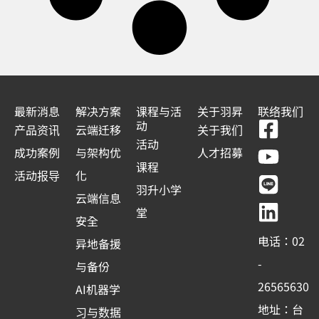
最新消息
解决方案
课程与活
关于羽昇
联络我们
F
Y
L
L
动
产品资讯
云端迁移
关于我们
a
o
i
i
活动
成功案例
与架构优
人才招募
c
u
n
n
课程
活动报导
化
e
t
e
k
羽升小学
云端信息
b
u
e
堂
安全
o
b
d
电话：02
异地备援
o
e
i
-
与备份
k
n
26565630
AI机器学
-
地址：台
习与数据