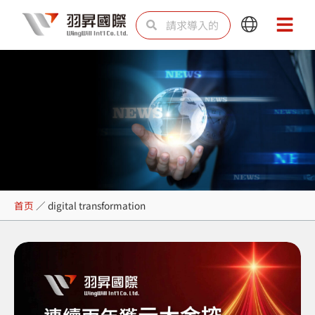
跳
Search
Search
Main
Main
至
Menu
Menu
内
容
digital transformation
首页
／
digital transformation