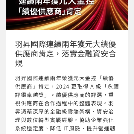
羽昇國際連續兩年獲元大績優
供應商肯定，落實金融資安合
規
羽昇國際連續兩年榮獲元大金控「績優
供應商」肯定，2024 更取得 A 級「永續
評鑑卓越獎」。績優供應商的評選，重
視供應商在合作過程中的整體表現。羽
昇憑藉深厚的金融級雲端架構、資安治
理與數位轉型實戰經驗，協助企業強化
系統穩定度、降低 IT風險、提升營運韌