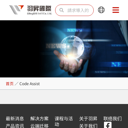
跳
Search
Search
Main
Main
至
Menu
Menu
内
容
Code Assist
首页
／
Code Assist
最新消息
解决方案
课程与活
关于羽昇
联络我们
F
Y
L
L
动
产品资讯
云端迁移
关于我们