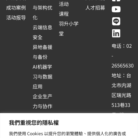
a
o
i
i
活动
成功案例
与架构优
人才招募
c
u
n
n
课程
活动报导
化
e
t
e
k
羽升小学
云端信息
b
u
e
堂
安全
o
b
d
电话：02
异地备援
o
e
i
-
与备份
k
n
26565630
AI机器学
-
地址：台
习与数据
s
北市内湖
应用
q
区瑞光路
u
企业生产
513巷33
a
力与协作
r
号6楼
容器化平
我們重視您的隱私權
e
订阅羽升
台应用
我們使用 Cookies 以提升您的瀏覽體驗、提供個人化的廣告或
新讯 | 提
其他/增