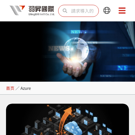
跳
Search
Search
Main
Main
至
Menu
Menu
内
容
Azure
首页
／
Azure