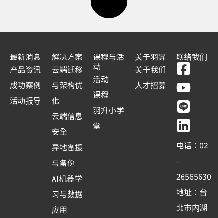
最新消息
解决方案
课程与活
关于羽昇
联络我们
F
Y
L
L
动
产品资讯
云端迁移
关于我们
a
o
i
i
活动
成功案例
与架构优
人才招募
c
u
n
n
课程
活动报导
化
e
t
e
k
羽升小学
云端信息
b
u
e
堂
安全
o
b
d
电话：02
异地备援
o
e
i
-
与备份
k
n
26565630
AI机器学
-
地址：台
习与数据
s
北市内湖
应用
q