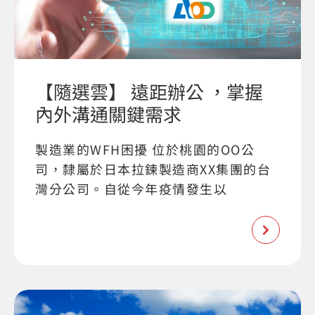
【隨選雲】 遠距辦公 ，掌握
內外溝通關鍵需求
製造業的WFH困擾 位於桃園的OO公
司，隸屬於日本拉鍊製造商XX集團的台
灣分公司。自從今年疫情發生以